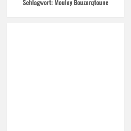
Schlagwort:
Moulay Bouzarqtoune
11. & 12. Tag – Kaouki Beach in Richtung Agadir
APRIL 6, 2016
SIMON