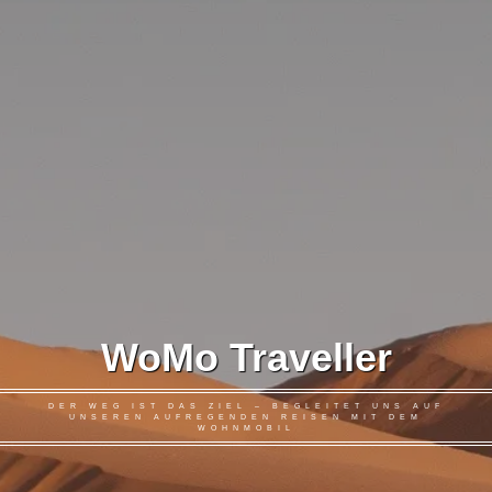
WoMo Traveller
DER WEG IST DAS ZIEL – BEGLEITET UNS AUF
UNSEREN AUFREGENDEN REISEN MIT DEM
WOHNMOBIL