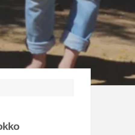
O
okko