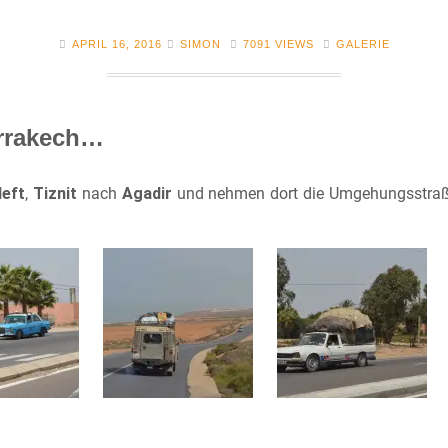
APRIL 16, 2016
SIMON
7091 VIEWS
GALERIE
arrakech…
left
,
Tiznit
nach
Agadir
und nehmen dort die Umgehungsstraße 