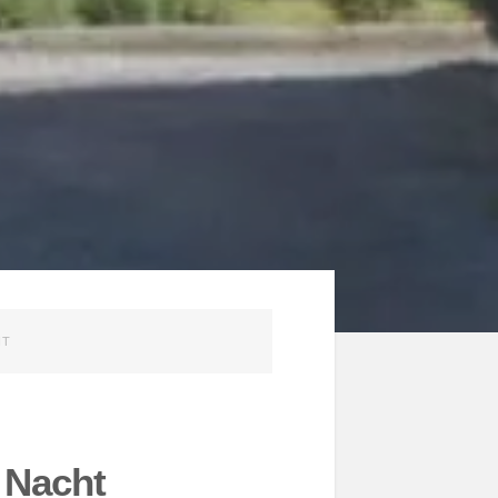
HT
 Nacht